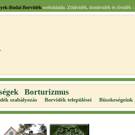
tyek-Budai Borvidék
weboldalán. Zöldvidék, dombvidék és tóvidék - 
ségek
Borturizmus
dék szabályozás
Borvidék települései
Büszkeségeink