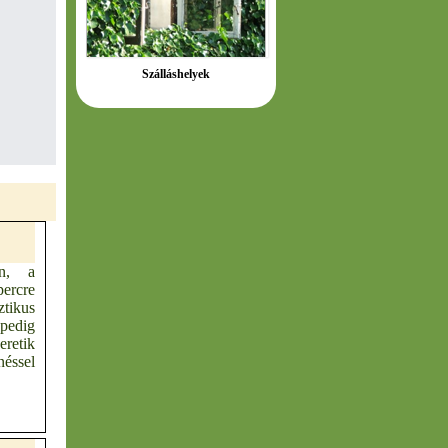
Szálláshelyek
n, a
ercre
tikus
 pedig
etik
éssel