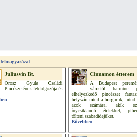
Jelmagyarázat
Juliusvin Bt.
Cinnamon étterem
Orosz Gyula Családi
A Budapest peremé
Pincészetének feldolgozója és
várostól harminc p
elhelyezkedő pincészet fantasz
ben
helyszín mind a borguruk, mind
azok számára, akik szer
ínycsiklandó ételekkel, pihen
tölteni szabadidejüket.
Bővebben