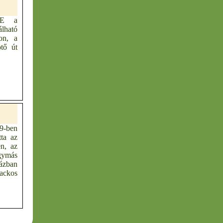
E a
álható
on, a
ötő út
9-ben
tta az
n, az
gymás
házban
ackos