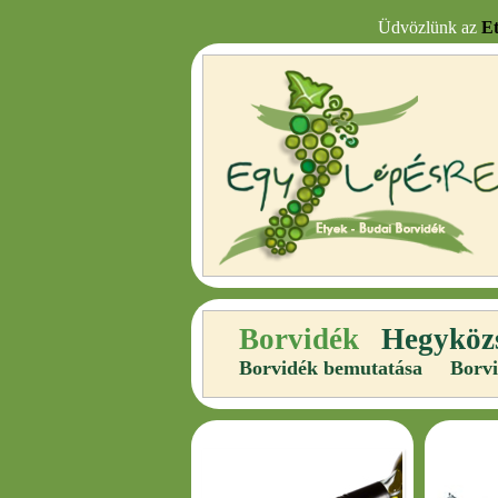
Üdvözlünk az
E
Borvidék
Hegyköz
Borvidék bemutatása
Borvi