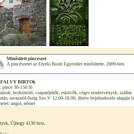
Minősített pincészet
A pincészetet az Etyeki Borút Egyesület minősítette, 2009-ben.
FALVY BIRTOk
: pince 30-150 fő
atások: borkóstoló, csapatépítők, esküvők, céges rendezvények, szállás
artás: tavasztól-őszig Szo-V 12.00-18.00, illetve bejelentkezés alapján 
eret: angol, német
tyek, Újhegy 4130 hrsz.