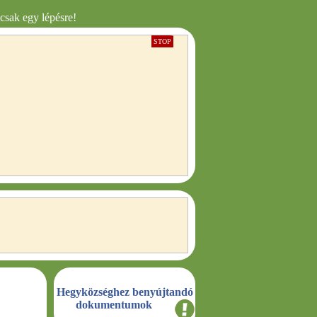
csak egy lépésre!
STOP
Hegyközséghez benyújtandó
dokumentumok