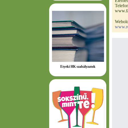
Elérhe
Telefo
www.fa
Webold
www.ro
Etyeki HK szabályzatok