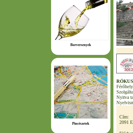
Borversenyek
RÓKUS
Férőhely
Szolgált
Nyitva t
Nyelvism
Cím:
2091 E
Pincészetek