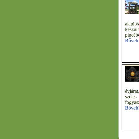
alapít
készü
pincébe
Bőveb
évjár
szél
fogyas
Bőveb