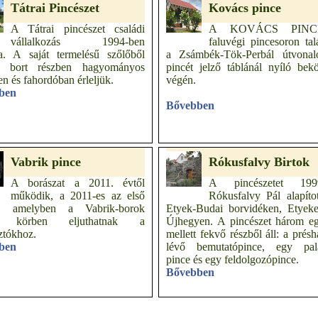
Tátrai Pincészet
Kovács pince
A Tátrai pincészet családi
A KOVÁCS PINC
vállalkozás 1994-ben
faluvégi pincesoron tal
va. A saját termelésű szőlőből
a Zsámbék-Tök-Perbál útvonal
lt bort részben hagyományos
pincét jelző táblánál nyíló bek
n és fahordóban érleljük.
végén.
ben
Bővebben
Vabrik pince
Rókusfalvy Birtok
A borászat a 2011. évtől
A pincészetet 199
működik, a 2011-es az első
Rókusfalvy Pál alapíto
at, amelyben a Vabrik-borok
Etyek-Budai borvidéken, Etyeke
es körben eljuthatnak a
Újhegyen. A pincészet három e
ztókhoz.
mellett fekvő részből áll: a prés
ben
lévő bemutatópince, egy pal
pince és egy feldolgozópince.
Bővebben