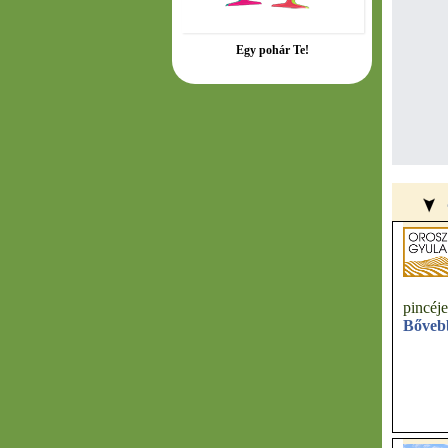
Egy pohár Te!
pincéje
Bőveb