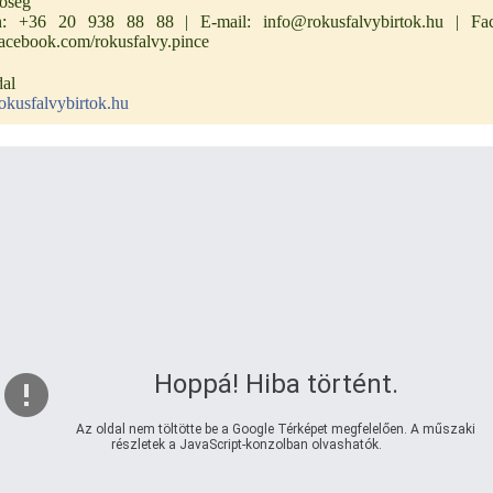
tőség
n: +36 20 938 88 88 | E-mail: info@rokusfalvybirtok.hu | Fa
cebook.com/rokusfalvy.pince
al
kusfalvybirtok.hu
Hoppá! Hiba történt.
Az oldal nem töltötte be a Google Térképet megfelelően. A műszaki
részletek a JavaScript-konzolban olvashatók.