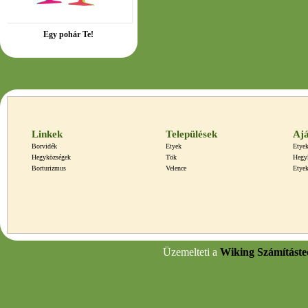
Egy pohár Te!
Linkek
Települések
Ajá
Borvidék
Etyek
Etyek
Hegyközségek
Tök
Hegy
Borturizmus
Velence
Etyek
Üzemelteti a
Wiking Számításte