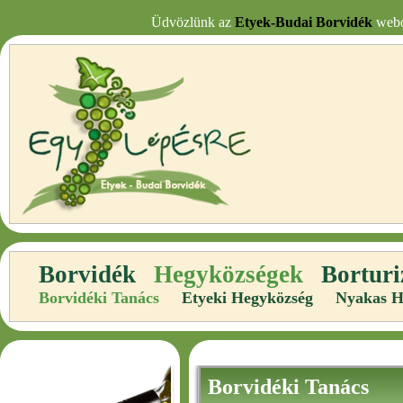
Üdvözlünk az
Etyek-Budai Borvidék
webol
Borvidék
Hegyközségek
Bortur
Borvidéki Tanács
Etyeki Hegyközség
Nyakas H
Borvidéki Tanács