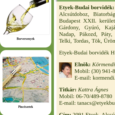
Etyek-Budai borvidék:
Alcsútdoboz, Biatorbá
Budapest XXII. kerület
Gárdony, Gyúró, Kajá
Nadap, Pákozd, Páty, 
Borversenyek
Telki, Tordas, Tök, Ürö
Etyek-Budai borvidék H
Elnök:
Körmendi
Mobil: (30) 941-
E-mail: kormendi
Titkár:
Kattra Ágnes
Mobil: 06-70/489-8780
E-mail: tanacs@etyekbu
Pincészetek
Cím:
2091 Etyek, Alcsút