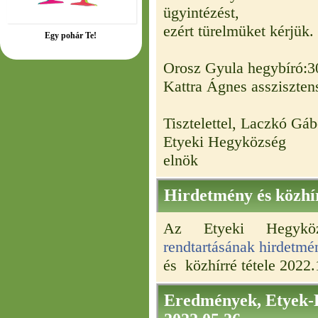
ügyintézést,
ezért türelmüket kérjük.
Egy pohár Te!
Orosz Gyula hegybíró:3
Kattra Ágnes assziszten
Tisztelettel, Laczkó Gáb
Etyeki Hegyközség
elnök
Hirdetmény és közhír
Az Etyeki Hegykö
rendtartásának hirdetmé
és közhírré tétele 2022.
Eredmények, Etyek-