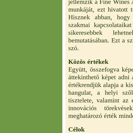
jellemzik a Fine Wines 
munkáját, ezt hivatott 
Hisznek abban, hogy 
szakmai kapcsolataika
sikeresebbek lehet
bemutatásában. Ezt a sz
szó.
Közös értékek
Együtt, összefogva kép
áttekinthető képet adni
értékrendjük alapja a ki
hangulat, a helyi sző
tisztelete, valamint az
innovációs törekvés
meghatározó érték minde
Célok