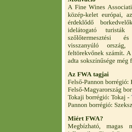
A Fine Wines Associat
közép-kelet európai, a
érdeklődő borkedvelő
idelátogató turistá
szőlőtermesztési é
visszanyúló ország
feltörekvőnek számít. A 
adta sokszínűsége még f
Az FWA tagjai
Felső-Pannon borrégió:
Felső-Magyarország bor
Tokaji borrégió: Tokaj -
Pannon borrégió: Szeks
Miért FWA?
Megbízható, magas 