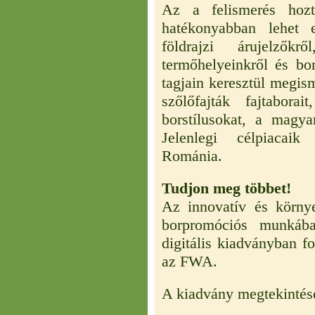
Az a felismerés hoz
hatékonyabban lehet e
földrajzi árujelzőkr
termőhelyeinkről és b
tagjain keresztül megism
szőlőfajták fajtabora
borstílusokat, a magyar
Jelenlegi célpiacai
Románia.
Tudjon meg többet!
Az innovatív és körny
borpromóciós munkáb
digitális kiadványban fo
az FWA.
A kiadvány megtekintése