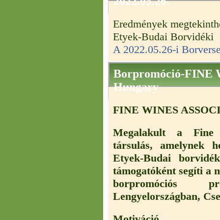
2022.05.26.
Eredmények megtekinth
Etyek-Budai Borvidéki
A 2022.05.26-i Borverse
Borpromóció-FINE
Hungary
FINE WINES ASSOCI
Megalakult a Fine 
társulás, amelynek h
Etyek-Budai borvidé
támogatóként segíti a 
borpromóciós pro
Lengyelországban, Cs
Motiváció