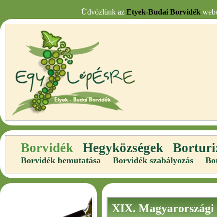
Üdvözlünk az
Etyek-Budai Borvidék
webol
Borvidék
Hegyközségek
Bortur
Borvidék bemutatása
Borvidék szabályozás
Bor
XIX. Magyarországi Ú