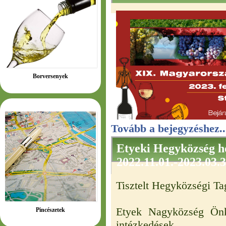
Borversenyek
Tovább a bejegyzéshez..
Etyeki Hegyközség h
2022.11.01.-2023.03.3
Tisztelt Hegyközségi Ta
Etyek Nagyközség Önk
Pincészetek
intézkedések