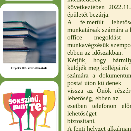
következtében 2022.11.
épületét bezárja.
A felmerült lehető
munkatársak számára a
office megoldást 
munkavégzésük szempon
ebben az időszakban.
Kérjük, hogy bármily
küldjék meg kollégáink
Etyeki HK szabályzatok
számára a dokumentum
postai úton küldenek
vissza az Önök részér
lehetőség, ebben az
esetben telefonon elő
lehetőséget
biztosítani.
A fenti helyzet alkalman