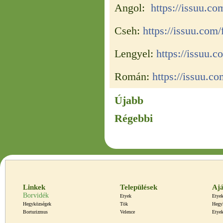
Angol:
https://issuu.c
Cseh:
https://issuu.co
Lengyel:
https://issuu.
Román:
https://issuu.
Újabb
Régebbi
Linkek
Települések
Ajá
Borvidék
Etyek
Etyek
Hegyközségek
Tök
Hegy
Borturizmus
Velence
Etyek